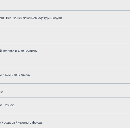
нт! Всё, за исключением одежды и обуви.
 техники и электроники.
м и комплектующих.
не.
же Разное.
 / офисов / нежилого фонда.