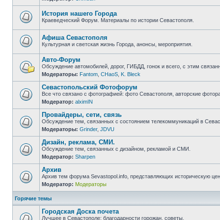
Нет
непрочитанных
сообщений
История нашего Города
Краеведческий Форум. Материалы по истории Севастополя.
Нет
непрочитанных
сообщений
Афиша Севастополя
Культурная и светская жизнь Города, анонсы, мероприятия.
Нет
непрочитанных
Авто-Форум
сообщений
Обсуждение автомобилей, дорог, ГИБДД, гонок и всего, с этим связанн
Модераторы:
Fantom
,
CHaoS
,
K. Bleck
Нет
непрочитанных
Севастопольский Фотофорум
сообщений
Все что связано с фотографией: фото Севастополя, авторские фотор
Модератор:
alximIN
Нет
непрочитанных
Провайдеры, сети, связь
сообщений
Обсуждение тем, связанных с состоянием телекоммуникаций в Севас
Модераторы:
Grinder
,
JDVU
Нет
непрочитанных
Дизайн, реклама, СМИ.
сообщений
Обсуждение тем, связанных с дизайном, рекламой и СМИ.
Модератор:
Sharpen
Нет
непрочитанных
Архив
сообщений
Архив тем форума Sevastopol.info, представляющих историческую це
Модератор:
Модераторы
Нет
непрочитанных
сообщений
Горячие темы
Городская Доска почета
Лучшее в Севастополе: благодарности горожан, советы.