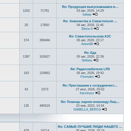
Перейти к последнем
Re: Продукция выпускавшаяся в…
1202
71781
03 авг, 2026, 14:29
babay
Перейти к последнем
Re: Знакомства в Севастополе …
25
17850
04 авг, 2026, 11:46
Elena-S
Перейти к последне
Re: Севастопольская АЗС
374
399466
05 авг, 2026, 23:17
Anton88
Перейти к последне
Re: Еда
1387
163627
05 авг, 2026, 22:39
Stefany
Перейти к последне
Re: Радиолюбители LPD
163
120862
05 авг, 2026, 19:42
Firemaks
Перейти к последн
Re: Приглашаем к сотрудничест…
42
2373
27 июл, 2026, 20:02
Karvinuss
Перейти к последн
Re: Помощь парню-инвалиду Леш…
135
485515
23 янв, 2023, 14:34
ISABELLA_BERGS
Перейти к пос
Re: САМЫЕ ЛУЧШИЕ ЛЮДИ НАШЕГО …
478
19714
28 июн, 2026, 20:19