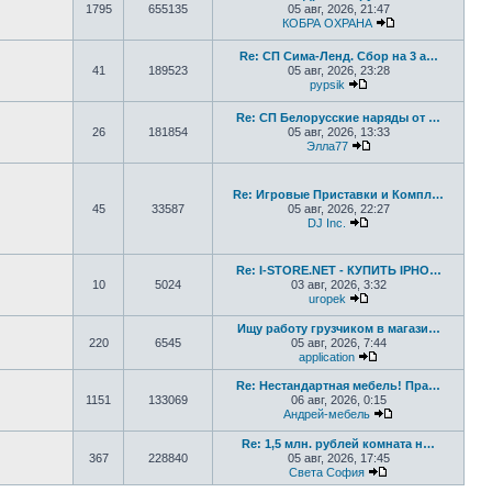
1795
655135
05 авг, 2026, 21:47
КОБРА ОХРАНА
Перейти к посл
Re: СП Сима-Ленд. Сбор на 3 а…
41
189523
05 авг, 2026, 23:28
pypsik
Перейти к последнем
Re: СП Белорусские наряды от …
26
181854
05 авг, 2026, 13:33
Элла77
Перейти к последне
Re: Игровые Приставки и Компл…
45
33587
05 авг, 2026, 22:27
DJ Inc.
Перейти к последне
Re: I-STORE.NET - КУПИТЬ IPHO…
10
5024
03 авг, 2026, 3:32
uropek
Перейти к последне
Ищу работу грузчиком в магази…
220
6545
05 авг, 2026, 7:44
application
Перейти к последн
Re: Нестандартная мебель! Пра…
1151
133069
06 авг, 2026, 0:15
Андрей-мебель
Перейти к после
Re: 1,5 млн. рублей комната н…
367
228840
05 авг, 2026, 17:45
Света София
Перейти к послед