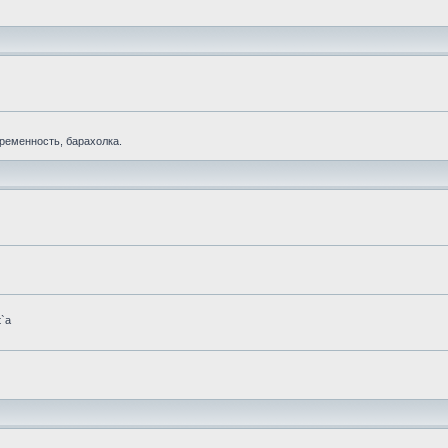
еременность, барахолка.
t`а