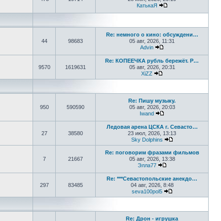
КатькаЯ
Перейти к последне
Re: немного о кино: обсуждени…
44
98683
05 авг, 2026, 11:31
Advin
Перейти к последнем
Re: КОПЕЕЧКА рубль бережёт. Р…
9570
1619631
05 авг, 2026, 20:31
XiZZ
Перейти к последнем
Re: Пишу музыку.
950
590590
05 авг, 2026, 20:03
Iwand
Перейти к последнем
Ледовая арена ЦСКА г. Севасто…
27
38580
23 июл, 2026, 13:13
Sky Dolphins
Перейти к послед
Re: поговорим фразами фильмов
7
21667
05 авг, 2026, 13:38
Элла77
Перейти к последне
Re: ***Севастопольские анекдо…
297
83485
04 авг, 2026, 8:48
seva100pol5
Перейти к послед
Re: Дрон - игрушка