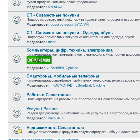
Купля-продажа, коммерческие предложения.
Модератор:
БУГАГАЙ
Нет
непрочитанных
СП - Совместные покупки
сообщений
Подфорум совместных покупок - выгодные цены, огромный ассортиме
Модераторы:
gucci by gucci
,
БУГАГАЙ
Нет
непрочитанных
СП - Совместные покупки - Одежда, обувь
сообщений
Подфорум совместных покупок исключительно для одежды, обуви.
Модератор:
Люли
Нет
непрочитанных
Компьютеры, цифр. техника, электроника
сообщений
Купля-продажа компьютеров и комплектующих к ним, прочей цифровой
Нет
Модераторы:
BornBird
,
Cyclone
непрочитанных
сообщений
Смартфоны, мобильные телефоны
Купля-продажа смартфонов, мобильных телефонов, аксессуаров к ни
Модераторы:
_КОСМОНАВТ_
,
BornBird
,
Cyclone
Нет
непрочитанных
сообщений
Работа в Севастополе
Поиск/предложения работы в г.Севастополе и Севастопольском регио
Нет
непрочитанных
Услуги / Разное
сообщений
Раздел для размещения объявлений об услугах в Севастополе, а так 
Модератор:
Paxa8407
Нет
непрочитанных
сообщений
Недвижимость Севастополя
Специализированный форум по покупке/продаже, найму и сдаче жилья
Нет
непрочитанных
Удалить cookies конференции
|
Наша команда