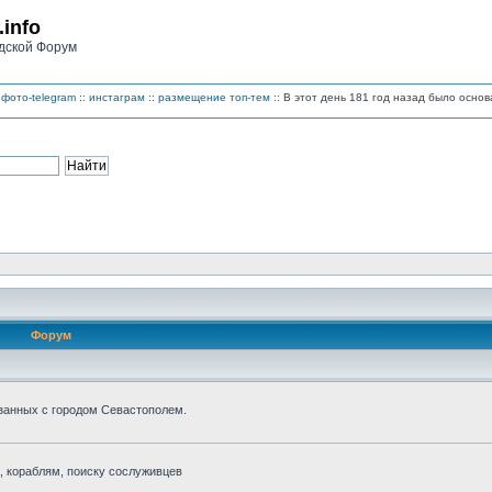
.info
дской Форум
фото-telegram
::
инстаграм
::
размещение топ-тем
:: В этот день 181 год назад было осн
Форум
занных с городом Севастополем.
 кораблям, поиску сослуживцев