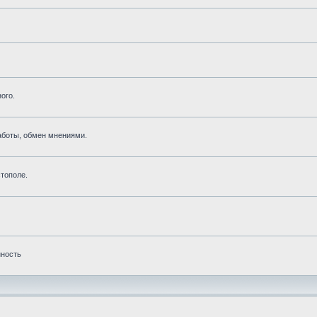
ого.
аботы, обмен мнениями.
тополе.
нность