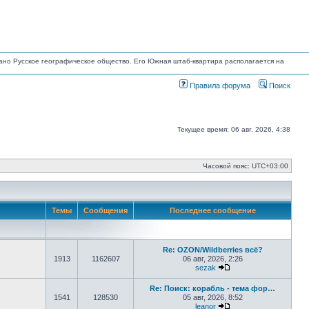
овано Русское географическое общество. Его Южная штаб-квартира располагается на
Правила форума
Поиск
Текущее время: 06 авг, 2026, 4:38
Часовой пояс:
UTC+03:00
Темы
Сообщения
Последнее сообщение
Re: OZON/Wildberries всё?
1913
1162607
06 авг, 2026, 2:26
sezak
Перейти к последнем
Re: Поиск: корабль - тема фор…
1541
128530
05 авг, 2026, 8:52
leanor