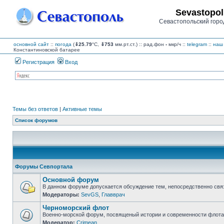
Sevastopol
Севастопольский горо
основной сайт
::
погода
(
⇓25.79
°C,
⇓753
мм.рт.ст.) :: рад.фон
-
мкр/ч
::
telegram
::
наш 
Константиновской батарее
Регистрация
Вход
Темы без ответов
|
Активные темы
Список форумов
Форумы Севпортала
Основной форум
В данном форуме допускается обсуждение тем, непосредственно свя
Модераторы:
SevGS
,
Главврач
Нет
непрочитанных
Черноморский флот
сообщений
Военно-морской форум, посвященый истории и современности флота,
Модератор:
Crimean