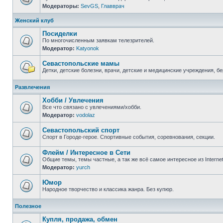
Модераторы:
SevGS
,
Главврач
Нет
непрочитанных
сообщений
Женский клуб
Посиделки
По многочисленным заявкам телезрителей.
Модератор:
Katyonok
Нет
непрочитанных
сообщений
Севастопольские мамы
Детки, детские болезни, врачи, детские и медицинские учреждения, б
Нет
непрочитанных
Развлечения
сообщений
Хобби / Увлечения
Все что связано с увлечениями/хобби.
Модератор:
vodolaz
Нет
непрочитанных
сообщений
Севастопольский спорт
Спорт в Городе-герое. Спортивные события, соревнования, секции.
Нет
непрочитанных
Флейм / Интересное в Cети
сообщений
Общие темы, темы частные, а так же всё самое интересное из Interne
Модератор:
yurch
Нет
непрочитанных
сообщений
Юмор
Народное творчество и классика жанра. Без купюр.
Нет
непрочитанных
Полезное
сообщений
Купля, продажа, обмен