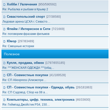
Хобби / Увлечения
[950/590592]
Re: Рыбалка и рыбаки в Крыму 2
Севастопольский спорт
[27/38580]
Ледовая арена ЦСКА г. Севасто…
Флейм / Интересное в Cети
[7/21669]
Re: поговорим фразами фильмов
Юмор
[297/83489]
Re: Смешные истории
Полезное
Купля, продажа, обмен
[1797/655185]
Re: ***ЖЕНСКАЯ ОДЕЖДА ***(общ…
СП - Совместные покупки
[41/189528]
Re: СП Aliexpress (Алиэкспре…
СП - Совместные покупки - Одежда, обувь
[26/181863]
Re: СП Садовод. Сбор на 08 а…
Компьютеры, цифр. техника, электроника
[46/33600]
Re: Геймпад Джoйcтик PS4, 150…