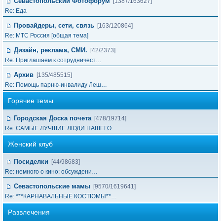
Севастопольский Фотофорум
[1387/163627]
Re: Еда
Провайдеры, сети, связь
[163/120864]
Re: МТС Россия [общая тема]
Дизайн, реклама, СМИ.
[42/2373]
Re: Приглашаем к сотрудничест…
Архив
[135/485515]
Re: Помощь парню-инвалиду Леш…
Горячие темы
Городская Доска почета
[478/19714]
Re: САМЫЕ ЛУЧШИЕ ЛЮДИ НАШЕГО …
Женский клуб
Посиделки
[44/98683]
Re: немного о кино: обсуждени…
Севастопольские мамы
[9570/1619641]
Re: ***КАРНАВАЛЬНЫЕ КОСТЮМЫ**…
Развлечения