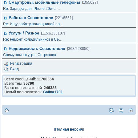
Смартфоны, мобильные телефоны
[10/5027]
Re: Зарядка для iPhone 20w с …
Работа в Севастополе
[221/6551]
Re: Ищу работу помощницей по …
Услуги / Разное
[1153/133187]
Re: Ремонт холодильников в Се…
Недвижимость Севастополя
[368/228850]
Сниму комнату, р-н Острякова
Регистрация
Вход
Всего сообщений:
11700364
Всего тем:
35790
Всего пользователей:
246385
Новый пользователь:
Galina1701
[
Полная версия
]