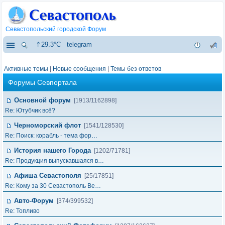
Севастопольский городской Форум
⇑29.3°C
telegram
Активные темы
|
Новые сообщения
|
Темы без ответов
Форумы Севпортала
Основной форум
[1913/1162898]
Re: Ютубчик всё?
Черноморский флот
[1541/128530]
Re: Поиск: корабль - тема фор…
История нашего Города
[1202/71781]
Re: Продукция выпускавшаяся в…
Афиша Севастополя
[25/17851]
Re: Кому за 30 Севастополь Ве…
Авто-Форум
[374/399532]
Re: Топливо