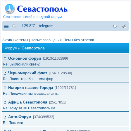
Севастопольский городской Форум
⇑29.8°C
telegram
Активные темы
|
Новые сообщения
|
Темы без ответов
Форумы Севпортала
Основной форум
[1913/1162899]
Re: Выключили свет-2
Черноморский флот
[1541/128530]
Re: Поиск: корабль - тема фор…
История нашего Города
[1202/71781]
Re: Продукция выпускавшаяся в…
Афиша Севастополя
[25/17851]
Re: Кому за 30 Севастополь Ве…
Авто-Форум
[374/399533]
Re: Топливо