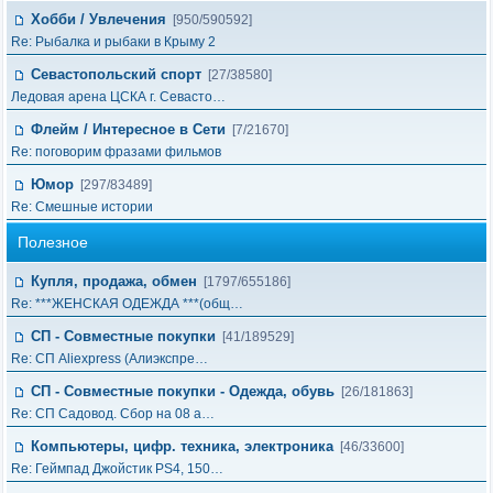
Хобби / Увлечения
[950/590592]
Re: Рыбалка и рыбаки в Крыму 2
Севастопольский спорт
[27/38580]
Ледовая арена ЦСКА г. Севасто…
Флейм / Интересное в Cети
[7/21670]
Re: поговорим фразами фильмов
Юмор
[297/83489]
Re: Смешные истории
Полезное
Купля, продажа, обмен
[1797/655186]
Re: ***ЖЕНСКАЯ ОДЕЖДА ***(общ…
СП - Совместные покупки
[41/189529]
Re: СП Aliexpress (Алиэкспре…
СП - Совместные покупки - Одежда, обувь
[26/181863]
Re: СП Садовод. Сбор на 08 а…
Компьютеры, цифр. техника, электроника
[46/33600]
Re: Геймпад Джoйcтик PS4, 150…