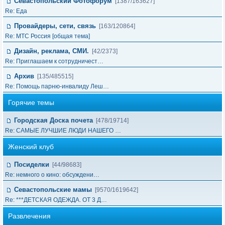
Севастопольский Фотофорум
[1387/163627]
Re: Еда
Провайдеры, сети, связь
[163/120864]
Re: МТС Россия [общая тема]
Дизайн, реклама, СМИ.
[42/2373]
Re: Приглашаем к сотрудничест…
Архив
[135/485515]
Re: Помощь парню-инвалиду Леш…
Горячие темы
Городская Доска почета
[478/19714]
Re: САМЫЕ ЛУЧШИЕ ЛЮДИ НАШЕГО …
Женский клуб
Посиделки
[44/98683]
Re: немного о кино: обсуждени…
Севастопольские мамы
[9570/1619642]
Re: ***ДЕТСКАЯ ОДЕЖДА. ОТ 3 Д…
Развлечения