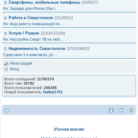
Смартфоны, мобильные телефоны
[10/5027]
Re: Зарядка для iPhone 20w с …
Работа в Севастополе
[221/6551]
Re: Ищу работу помощницей по …
Услуги / Разное
[1153/133189]
Re: Настройка Смарт ТВ на люб…
Недвижимость Севастополя
[370/228852]
Сдам,свою 3-х комн.кв-ру ,ул.…
Регистрация
Вход
Всего сообщений:
11700374
Всего тем:
35792
Всего пользователей:
246385
Новый пользователь:
Galina1701
[
Полная версия
]