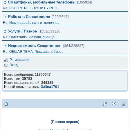
Смартфоны, мобильные телефоны
[10/5024]
Re: I-STORE.NET - КУПИТЬ IPHO…
Работа в Севастополе
[220/6546]
Re: Ищу подработку в отделочн…
Услуги / Разное
[1151/133128]
Re: Памятники, цоколя, облицо…
Недвижимость Севастополя
[364/228837]
Re: ОБЩАЯ ТЕМА: Продажа, обме…
Регистрация
Вход
Всего сообщений:
11700047
Всего тем:
35783
Всего пользователей:
246385
Новый пользователь:
Galina1701
[
Полная версия
]