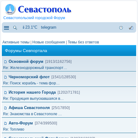
Севастопольский городской Форум
⇓23.1°C
telegram
Активные темы
|
Новые сообщения
|
Темы без ответов
Форумы Севпортала
Основной форум
[1913/1162756]
Re: Железнодорожный транспорт…
Черноморский флот
[1541/128530]
Re: Поиск: корабль - тема фор…
История нашего Города
[1202/71781]
Re: Продукция выпускавшаяся в…
Афиша Севастополя
[25/17850]
Re: Знакомства в Севастополе …
Авто-Форум
[374/399500]
Re: Топливо