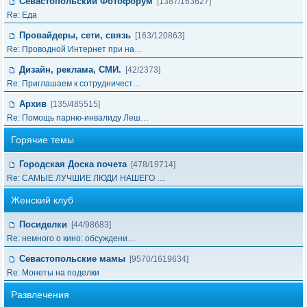
Севастопольский Фотофорум
[1387/163627]
Re: Еда
Провайдеры, сети, связь
[163/120863]
Re: Проводной Интернет при на…
Дизайн, реклама, СМИ.
[42/2373]
Re: Приглашаем к сотрудничест…
Архив
[135/485515]
Re: Помощь парню-инвалиду Леш…
Горячие темы
Городская Доска почета
[478/19714]
Re: САМЫЕ ЛУЧШИЕ ЛЮДИ НАШЕГО …
Женский клуб
Посиделки
[44/98683]
Re: немного о кино: обсуждени…
Севастопольские мамы
[9570/1619634]
Re: Монеты на поделки
Развлечения