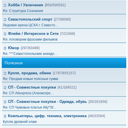
Хобби / Увлечения
[950/590591]
Re: Структура Сознания
Севастопольский спорт
[27/38580]
Ледовая арена ЦСКА г. Севасто…
Флейм / Интересное в Cети
[7/21668]
Re: поговорим фразами фильмов
Юмор
[297/83486]
Re: ***Севастопольские анекдо…
Полезное
Купля, продажа, обмен
[1797/655157]
Re: Продам новые поясные сумки
СП - Совместные покупки
[41/189521]
Re: СП Aliexpress (Алиэкспре…
СП - Совместные покупки - Одежда, обувь
[26/181856]
Re: СП Чумовые платья Ally*Sf…
Компьютеры, цифр. техника, электроника
[46/33594]
Куплю древний хлам