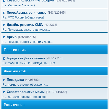
Севастопольский Фотофорум
[1387/163629]
Re: Рассветы / закаты )
Провайдеры, сети, связь
[163/120865]
Re: МТС Россия [общая тема]
Дизайн, реклама, СМИ.
[42/2373]
Re: Приглашаем к сотрудничест…
Архив
[135/485515]
Re: Помощь парню-инвалиду Леш…
Горячие темы
Городская Доска почета
[478/19714]
Re: САМЫЕ ЛУЧШИЕ ЛЮДИ НАШЕГО …
Женский клуб
Посиделки
[44/98683]
Re: немного о кино: обсуждени…
Севастопольские мамы
[9570/1619648]
Re: Детские пособия. Техничес…
Развлечения