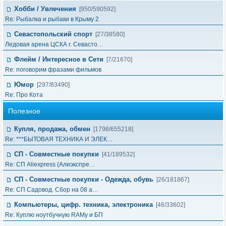
Хобби / Увлечения
[950/590592]
Re: Рыбалка и рыбаки в Крыму 2
Севастопольский спорт
[27/38580]
Ледовая арена ЦСКА г. Севасто…
Флейм / Интересное в Cети
[7/21670]
Re: поговорим фразами фильмов
Юмор
[297/83490]
Re: Про Кота
Полезное
Купля, продажа, обмен
[1798/655218]
Re: ***БЫТОВАЯ ТЕХНИКА И ЭЛЕК…
СП - Совместные покупки
[41/189532]
Re: СП Aliexpress (Алиэкспре…
СП - Совместные покупки - Одежда, обувь
[26/181867]
Re: СП Садовод. Сбор на 08 а…
Компьютеры, цифр. техника, электроника
[46/33602]
Re: Куплю ноутбучную RAMу и БП