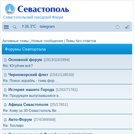
Севастопольский городской Форум
⇑26.3°C
telegram
Активные темы
|
Новые сообщения
|
Темы без ответов
Форумы Севпортала
Основной форум
[1913/1162994]
Re: Ютубчик всё?
Черноморский флот
[1541/128530]
Re: Поиск: корабль - тема фор…
История нашего Города
[1202/71781]
Re: Продукция выпускавшаяся в…
Афиша Севастополя
[25/17851]
Re: Кому за 30 Севастополь Ве…
Авто-Форум
[374/399568]
Re: Топливо