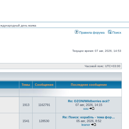
Международный день маяка
Правила форума
Поиск
Текущее время: 07 авг, 2026, 14:53
Часовой пояс:
UTC+03:00
Темы
Сообщения
Последнее сообщение
Re: OZON/Wildberries всё?
1913
1162791
07 авг, 2026, 14:15
uuu
Перейти к последнему
Re: Поиск: корабль - тема фор…
1541
128530
05 авг, 2026, 8:52
leanor
Перейти к последнем