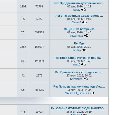
Re: Продукция выпускавшаяся в…
1202
71781
03 авг, 2026, 14:29
babay
Перейти к последнем
Re: Знакомства в Севастополе …
25
17850
04 авг, 2026, 11:46
Elena-S
Перейти к последне
Re: ДВС vs батарейка
374
399513
07 авг, 2026, 14:40
powermax
Перейти к последн
Re: Еда
1387
163627
05 авг, 2026, 22:39
Stefany
Перейти к последне
Re: Проводной Интернет при на…
163
120863
06 авг, 2026, 19:45
aaz10
Перейти к последнем
Re: Приглашаем к сотрудничест…
42
2373
27 июл, 2026, 20:02
Karvinuss
Перейти к последн
Re: Помощь парню-инвалиду Леш…
135
485515
23 янв, 2023, 14:34
ISABELLA_BERGS
Перейти к пос
Re: САМЫЕ ЛУЧШИЕ ЛЮДИ НАШЕГО …
478
19714
28 июн, 2026, 20:19