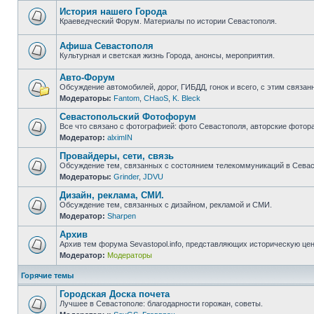
непрочитанных
сообщений
История нашего Города
Краеведческий Форум. Материалы по истории Севастополя.
Нет
непрочитанных
сообщений
Афиша Севастополя
Культурная и светская жизнь Города, анонсы, мероприятия.
Нет
непрочитанных
Авто-Форум
сообщений
Обсуждение автомобилей, дорог, ГИБДД, гонок и всего, с этим связанн
Модераторы:
Fantom
,
CHaoS
,
K. Bleck
Нет
непрочитанных
Севастопольский Фотофорум
сообщений
Все что связано с фотографией: фото Севастополя, авторские фотор
Модератор:
alximIN
Нет
непрочитанных
Провайдеры, сети, связь
сообщений
Обсуждение тем, связанных с состоянием телекоммуникаций в Севас
Модераторы:
Grinder
,
JDVU
Нет
непрочитанных
Дизайн, реклама, СМИ.
сообщений
Обсуждение тем, связанных с дизайном, рекламой и СМИ.
Модератор:
Sharpen
Нет
непрочитанных
Архив
сообщений
Архив тем форума Sevastopol.info, представляющих историческую це
Модератор:
Модераторы
Нет
непрочитанных
сообщений
Горячие темы
Городская Доска почета
Лучшее в Севастополе: благодарности горожан, советы.