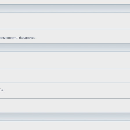
еременность, барахолка.
t`а