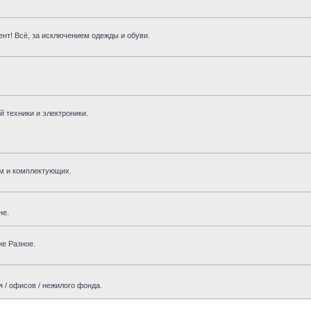
нт! Всё, за исключением одежды и обуви.
 техники и электроники.
м и комплектующих.
не.
же Разное.
 / офисов / нежилого фонда.