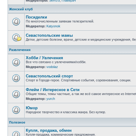
Модераторы:
SevGS
,
Главврач
Нет
непрочитанных
сообщений
Женский клуб
Посиделки
По многочисленным заявкам телезрителей.
Модератор:
Katyonok
Нет
непрочитанных
сообщений
Севастопольские мамы
Детки, детские болезни, врачи, детские и медицинские учреждения, б
Нет
непрочитанных
Развлечения
сообщений
Хобби / Увлечения
Все что связано с увлечениями/хобби.
Модератор:
vodolaz
Нет
непрочитанных
сообщений
Севастопольский спорт
Спорт в Городе-герое. Спортивные события, соревнования, секции.
Нет
непрочитанных
Флейм / Интересное в Cети
сообщений
Общие темы, темы частные, а так же всё самое интересное из Interne
Модератор:
yurch
Нет
непрочитанных
сообщений
Юмор
Народное творчество и классика жанра. Без купюр.
Нет
непрочитанных
Полезное
сообщений
Купля, продажа, обмен
Купля-продажа, коммерческие предложения.