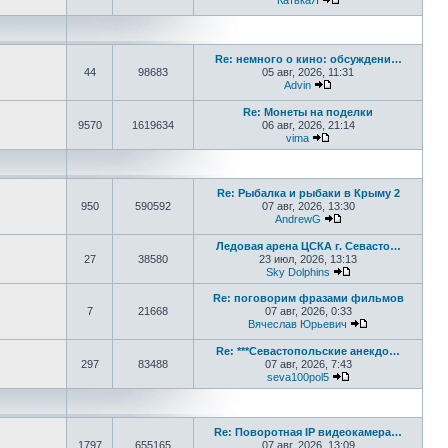
КатькаЯ
Перейти к последне
Re: немного о кино: обсуждени…
44
98683
05 авг, 2026, 11:31
Advin
Перейти к последнем
Re: Монеты на поделки
9570
1619634
06 авг, 2026, 21:14
vima
Перейти к последнем
Re: Рыбалка и рыбаки в Крыму 2
950
590592
07 авг, 2026, 13:30
AndrewG
Перейти к последн
Ледовая арена ЦСКА г. Севасто…
27
38580
23 июл, 2026, 13:13
Sky Dolphins
Перейти к послед
Re: поговорим фразами фильмов
7
21668
07 авг, 2026, 0:33
Вячеслав Юрьевич
Перейти к пос
Re: ***Севастопольские анекдо…
297
83488
07 авг, 2026, 7:43
seva100pol5
Перейти к послед
Re: Поворотная IP видеокамера…
1797
655165
07 авг, 2026, 13:09