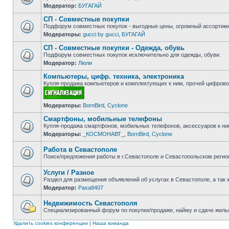
Модератор:
БУГАГАЙ
Нет
непрочитанных
СП - Совместные покупки
сообщений
Подфорум совместных покупок - выгодные цены, огромный ассортиме
Модераторы:
gucci by gucci
,
БУГАГАЙ
Нет
непрочитанных
СП - Совместные покупки - Одежда, обувь
сообщений
Подфорум совместных покупок исключительно для одежды, обуви.
Модератор:
Люли
Нет
непрочитанных
Компьютеры, цифр. техника, электроника
сообщений
Купля-продажа компьютеров и комплектующих к ним, прочей цифровой
Нет
Модераторы:
BornBird
,
Cyclone
непрочитанных
сообщений
Смартфоны, мобильные телефоны
Купля-продажа смартфонов, мобильных телефонов, аксессуаров к ни
Модераторы:
_КОСМОНАВТ_
,
BornBird
,
Cyclone
Нет
непрочитанных
сообщений
Работа в Севастополе
Поиск/предложения работы в г.Севастополе и Севастопольском регио
Нет
непрочитанных
Услуги / Разное
сообщений
Раздел для размещения объявлений об услугах в Севастополе, а так 
Модератор:
Paxa8407
Нет
непрочитанных
сообщений
Недвижимость Севастополя
Специализированный форум по покупке/продаже, найму и сдаче жилья
Нет
непрочитанных
Удалить cookies конференции
|
Наша команда
сообщений