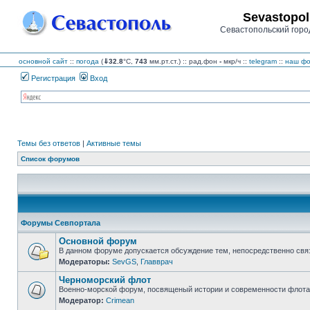
Sevastopol
Севастопольский горо
основной сайт
::
погода
(
⇓32.8
°C,
743
мм.рт.ст.) :: рад.фон
-
мкр/ч
::
telegram
::
наш фо
Регистрация
Вход
Темы без ответов
|
Активные темы
Список форумов
Форумы Севпортала
Основной форум
В данном форуме допускается обсуждение тем, непосредственно свя
Модераторы:
SevGS
,
Главврач
Нет
непрочитанных
Черноморский флот
сообщений
Военно-морской форум, посвященый истории и современности флота,
Модератор:
Crimean
Нет