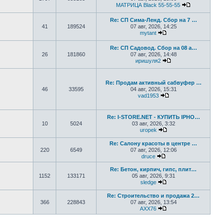
МАТРИЦА Black 55-55-55
Перейти к 
Re: СП Сима-Ленд. Сбор на 7 …
41
189524
07 авг, 2026, 14:25
mytant
Перейти к последнем
Re: СП Садовод. Сбор на 08 а…
26
181860
07 авг, 2026, 14:48
иришуля2
Перейти к последн
Re: Продам активный сабвуфер …
46
33595
04 авг, 2026, 15:31
vad1953
Перейти к последне
Re: I-STORE.NET - КУПИТЬ IPHO…
10
5024
03 авг, 2026, 3:32
uropek
Перейти к последне
Re: Салону красоты в центре …
220
6549
07 авг, 2026, 12:06
druce
Перейти к последнем
Re: Бетон, кирпич, гипс, плит…
1152
133171
05 авг, 2026, 9:31
sledge
Перейти к последнем
Re: Строительство и продажа 2…
366
228843
07 авг, 2026, 13:54
AXX76
Перейти к последнем