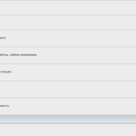
ого.
аботы, обмен мнениями.
тополе.
нность