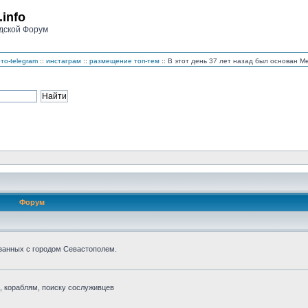
.info
дской Форум
то-telegram
::
инстаграм
::
размещение топ-тем
:: В этот день 37 лет назад был основан 
Форум
занных с городом Севастополем.
 кораблям, поиску сослуживцев