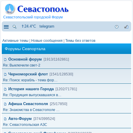
Севастопольский городской Форум
⇑24.4°C
telegram
Активные темы
|
Новые сообщения
|
Темы без ответов
Форумы Севпортала
Основной форум
[1913/1162861]
Re: Выключили свет-2
Черноморский флот
[1541/128530]
Re: Поиск: корабль - тема фор…
История нашего Города
[1202/71781]
Re: Продукция выпускавшаяся в…
Афиша Севастополя
[25/17850]
Re: Знакомства в Севастополе …
Авто-Форум
[374/399524]
Re: Севастопольская АЗС