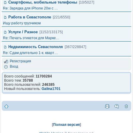
Смартфоны, мобильные телефоны
[10/5027]
Re: Зарядка для iPhone 20w с …
Работа в Севастополе
[221/6550]
Ищу работу грузчиком
Услуги / Разное
[1152/133175]
Re: Печать этикеток для Марке…
Недвижимость Севастополя
[367/228847]
Re: Сдам длительно 1-к. кварт…
Регистрация
Вход
Всего сообщений:
11700284
Всего тем:
35788
Всего пользователей:
246385
Новый пользователь:
Galina1701
[
Полная версия
]