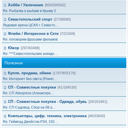
Хобби / Увлечения
[950/590592]
Re: Рыбалка и рыбаки в Крыму 2
Севастопольский спорт
[27/38580]
Ледовая арена ЦСКА г. Севасто…
Флейм / Интересное в Cети
[7/21669]
Re: поговорим фразами фильмов
Юмор
[297/83488]
Re: ***Севастопольские анекдо…
Полезное
Купля, продажа, обмен
[1797/655176]
Re: Интернет без света (Power…
СП - Совместные покупки
[41/189530]
Re: СП Aliexpress (Алиэкспре…
СП - Совместные покупки - Одежда, обувь
[26/181861]
Re: СП Садовод. Сбор на 08 а…
Компьютеры, цифр. техника, электроника
[46/33600]
Re: Геймпад Джoйcтик PS4, 150…