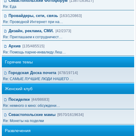
Севастопольский Фотофорум
[1387/163627]
Re: Еда
Провайдеры, сети, связь
[163/120863]
Re: Проводной Интернет при на…
Дизайн, реклама, СМИ.
[42/2373]
Re: Приглашаем к сотрудничест…
Архив
[135/485515]
Re: Помощь парню-инвалиду Леш…
Горячие темы
Городская Доска почета
[478/19714]
Re: САМЫЕ ЛУЧШИЕ ЛЮДИ НАШЕГО …
Женский клуб
Посиделки
[44/98683]
Re: немного о кино: обсуждени…
Севастопольские мамы
[9570/1619634]
Re: Монеты на поделки
Развлечения