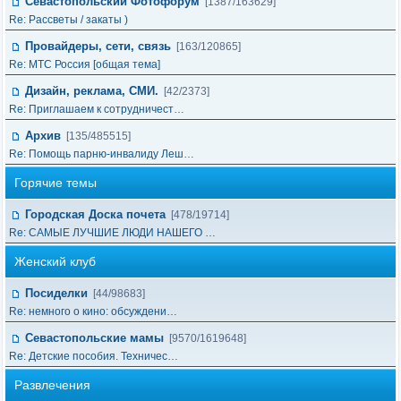
Севастопольский Фотофорум
[1387/163629]
Re: Рассветы / закаты )
Провайдеры, сети, связь
[163/120865]
Re: МТС Россия [общая тема]
Дизайн, реклама, СМИ.
[42/2373]
Re: Приглашаем к сотрудничест…
Архив
[135/485515]
Re: Помощь парню-инвалиду Леш…
Горячие темы
Городская Доска почета
[478/19714]
Re: САМЫЕ ЛУЧШИЕ ЛЮДИ НАШЕГО …
Женский клуб
Посиделки
[44/98683]
Re: немного о кино: обсуждени…
Севастопольские мамы
[9570/1619648]
Re: Детские пособия. Техничес…
Развлечения