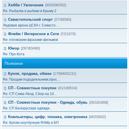
Хобби / Увлечения
[950/590592]
Re: Рыбалка и рыбаки в Крыму 2
Севастопольский спорт
[27/38580]
Ледовая арена ЦСКА г. Севасто…
Флейм / Интересное в Cети
[7/21670]
Re: поговорим фразами фильмов
Юмор
[297/83490]
Re: Про Кота
Полезное
Купля, продажа, обмен
[1799/655231]
Re: Продам пододеяльники,прос…
СП - Совместные покупки
[41/189534]
Re: СП Сима-Ленд. Сбор на 10…
СП - Совместные покупки - Одежда, обувь
[26/181868]
Re: СП Белорусская одежда .
Компьютеры, цифр. техника, электроника
[46/33602]
Re: Куплю ноутбучную RAMу и БП