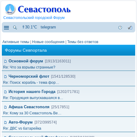
Севастопольский городской Форум
⇑30.1°C
telegram
Активные темы
|
Новые сообщения
|
Темы без ответов
Форумы Севпортала
Основной форум
[1913/1163011]
Re: Что за взрывы странные?
Черноморский флот
[1541/128530]
Re: Поиск: корабль - тема фор…
История нашего Города
[1202/71781]
Re: Продукция выпускавшаяся в…
Афиша Севастополя
[25/17851]
Re: Кому за 30 Севастополь Ве…
Авто-Форум
[372/399574]
Re: ДВС vs батарейка