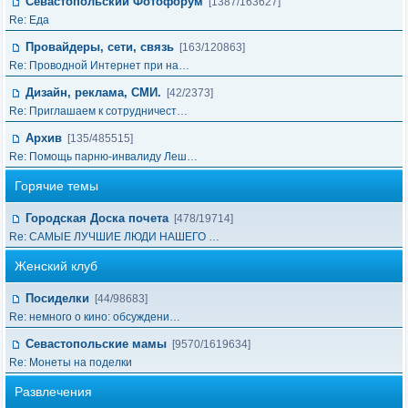
Севастопольский Фотофорум
[1387/163627]
Re: Еда
Провайдеры, сети, связь
[163/120863]
Re: Проводной Интернет при на…
Дизайн, реклама, СМИ.
[42/2373]
Re: Приглашаем к сотрудничест…
Архив
[135/485515]
Re: Помощь парню-инвалиду Леш…
Горячие темы
Городская Доска почета
[478/19714]
Re: САМЫЕ ЛУЧШИЕ ЛЮДИ НАШЕГО …
Женский клуб
Посиделки
[44/98683]
Re: немного о кино: обсуждени…
Севастопольские мамы
[9570/1619634]
Re: Монеты на поделки
Развлечения