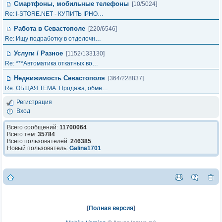
Смартфоны, мобильные телефоны
[10/5024]
Re: I-STORE.NET - КУПИТЬ IPHO…
Работа в Севастополе
[220/6546]
Re: Ищу подработку в отделочн…
Услуги / Разное
[1152/133130]
Re: ***Автоматика откатных во…
Недвижимость Севастополя
[364/228837]
Re: ОБЩАЯ ТЕМА: Продажа, обме…
Регистрация
Вход
Всего сообщений:
11700064
Всего тем:
35784
Всего пользователей:
246385
Новый пользователь:
Galina1701
[
Полная версия
]