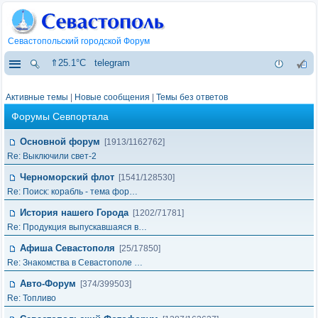
Севастопольский городской Форум
⇑25.1°C
telegram
Активные темы
|
Новые сообщения
|
Темы без ответов
Форумы Севпортала
Основной форум
[1913/1162762]
Re: Выключили свет-2
Черноморский флот
[1541/128530]
Re: Поиск: корабль - тема фор…
История нашего Города
[1202/71781]
Re: Продукция выпускавшаяся в…
Афиша Севастополя
[25/17850]
Re: Знакомства в Севастополе …
Авто-Форум
[374/399503]
Re: Топливо