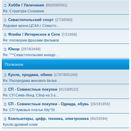
Хобби / Увлечения
[950/590591]
Re: Структура Сознания
Севастопольский спорт
[27/38580]
Ледовая арена ЦСКА г. Севасто…
Флейм / Интересное в Cети
[7/21668]
Re: поговорим фразами фильмов
Юмор
[297/83488]
Re: ***Севастопольские анекдо…
Полезное
Купля, продажа, обмен
[1797/655160]
Re: Распродажа женского белья…
СП - Совместные покупки
[41/189522]
Re: СП Сима-Ленд. Сбор на 3 а…
СП - Совместные покупки - Одежда, обувь
[26/181856]
Re: СП Чумовые платья Ally*Sf…
Компьютеры, цифр. техника, электроника
[46/33594]
Куплю древний хлам