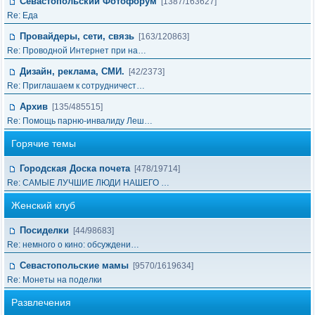
Севастопольский Фотофорум
[1387/163627]
Re: Еда
Провайдеры, сети, связь
[163/120863]
Re: Проводной Интернет при на…
Дизайн, реклама, СМИ.
[42/2373]
Re: Приглашаем к сотрудничест…
Архив
[135/485515]
Re: Помощь парню-инвалиду Леш…
Горячие темы
Городская Доска почета
[478/19714]
Re: САМЫЕ ЛУЧШИЕ ЛЮДИ НАШЕГО …
Женский клуб
Посиделки
[44/98683]
Re: немного о кино: обсуждени…
Севастопольские мамы
[9570/1619634]
Re: Монеты на поделки
Развлечения