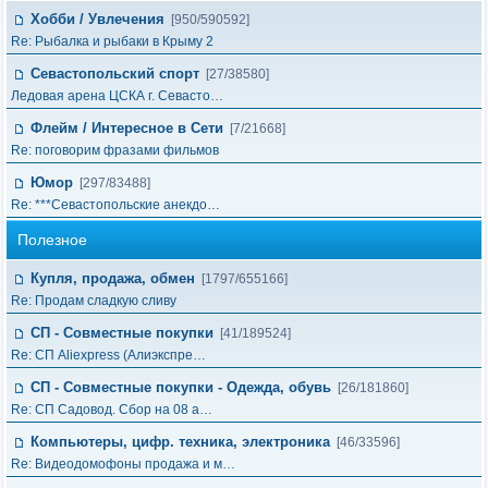
Хобби / Увлечения
[950/590592]
Re: Рыбалка и рыбаки в Крыму 2
Севастопольский спорт
[27/38580]
Ледовая арена ЦСКА г. Севасто…
Флейм / Интересное в Cети
[7/21668]
Re: поговорим фразами фильмов
Юмор
[297/83488]
Re: ***Севастопольские анекдо…
Полезное
Купля, продажа, обмен
[1797/655166]
Re: Продам сладкую сливу
СП - Совместные покупки
[41/189524]
Re: СП Aliexpress (Алиэкспре…
СП - Совместные покупки - Одежда, обувь
[26/181860]
Re: СП Садовод. Сбор на 08 а…
Компьютеры, цифр. техника, электроника
[46/33596]
Re: Видеодомофоны продажа и м…