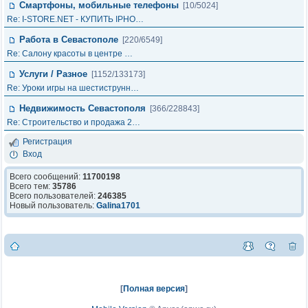
Смартфоны, мобильные телефоны
[10/5024]
Re: I-STORE.NET - КУПИТЬ IPHO…
Работа в Севастополе
[220/6549]
Re: Салону красоты в центре …
Услуги / Разное
[1152/133173]
Re: Уроки игры на шестиструнн…
Недвижимость Севастополя
[366/228843]
Re: Строительство и продажа 2…
Регистрация
Вход
Всего сообщений:
11700198
Всего тем:
35786
Всего пользователей:
246385
Новый пользователь:
Galina1701
[
Полная версия
]