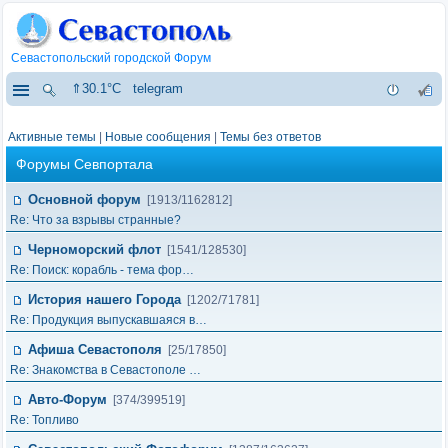
Севастопольский городской Форум
⇑30.1°C
telegram
Активные темы
|
Новые сообщения
|
Темы без ответов
Форумы Севпортала
Основной форум
[1913/1162812]
Re: Что за взрывы странные?
Черноморский флот
[1541/128530]
Re: Поиск: корабль - тема фор…
История нашего Города
[1202/71781]
Re: Продукция выпускавшаяся в…
Афиша Севастополя
[25/17850]
Re: Знакомства в Севастополе …
Авто-Форум
[374/399519]
Re: Топливо