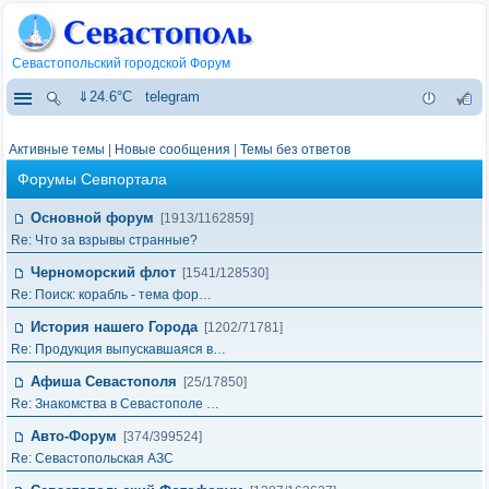
Севастопольский городской Форум
⇓24.6°C
telegram
Активные темы
|
Новые сообщения
|
Темы без ответов
Форумы Севпортала
Основной форум
[1913/1162859]
Re: Что за взрывы странные?
Черноморский флот
[1541/128530]
Re: Поиск: корабль - тема фор…
История нашего Города
[1202/71781]
Re: Продукция выпускавшаяся в…
Афиша Севастополя
[25/17850]
Re: Знакомства в Севастополе …
Авто-Форум
[374/399524]
Re: Севастопольская АЗС