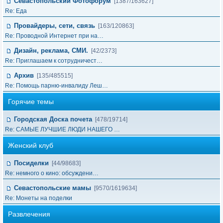
Севастопольский Фотофорум
[1387/163627]
Re: Еда
Провайдеры, сети, связь
[163/120863]
Re: Проводной Интернет при на…
Дизайн, реклама, СМИ.
[42/2373]
Re: Приглашаем к сотрудничест…
Архив
[135/485515]
Re: Помощь парню-инвалиду Леш…
Горячие темы
Городская Доска почета
[478/19714]
Re: САМЫЕ ЛУЧШИЕ ЛЮДИ НАШЕГО …
Женский клуб
Посиделки
[44/98683]
Re: немного о кино: обсуждени…
Севастопольские мамы
[9570/1619634]
Re: Монеты на поделки
Развлечения