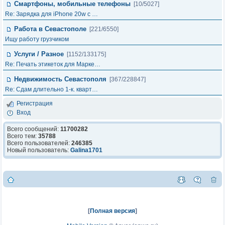
Смартфоны, мобильные телефоны
[10/5027]
Re: Зарядка для iPhone 20w с …
Работа в Севастополе
[221/6550]
Ищу работу грузчиком
Услуги / Разное
[1152/133175]
Re: Печать этикеток для Марке…
Недвижимость Севастополя
[367/228847]
Re: Сдам длительно 1-к. кварт…
Регистрация
Вход
Всего сообщений:
11700282
Всего тем:
35788
Всего пользователей:
246385
Новый пользователь:
Galina1701
[
Полная версия
]