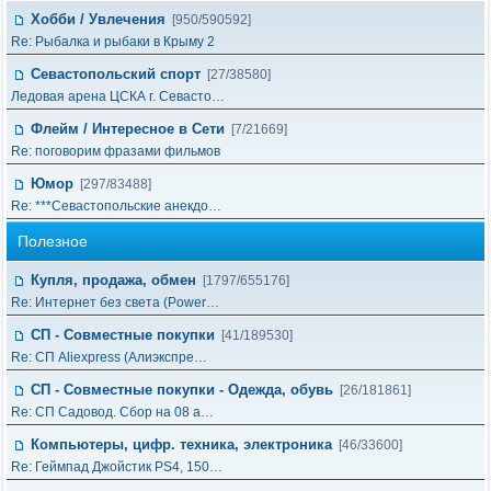
Хобби / Увлечения
[950/590592]
Re: Рыбалка и рыбаки в Крыму 2
Севастопольский спорт
[27/38580]
Ледовая арена ЦСКА г. Севасто…
Флейм / Интересное в Cети
[7/21669]
Re: поговорим фразами фильмов
Юмор
[297/83488]
Re: ***Севастопольские анекдо…
Полезное
Купля, продажа, обмен
[1797/655176]
Re: Интернет без света (Power…
СП - Совместные покупки
[41/189530]
Re: СП Aliexpress (Алиэкспре…
СП - Совместные покупки - Одежда, обувь
[26/181861]
Re: СП Садовод. Сбор на 08 а…
Компьютеры, цифр. техника, электроника
[46/33600]
Re: Геймпад Джoйcтик PS4, 150…