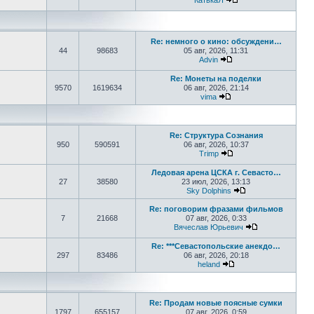
КатькаЯ
Перейти к последне
Re: немного о кино: обсуждени…
44
98683
05 авг, 2026, 11:31
Advin
Перейти к последнем
Re: Монеты на поделки
9570
1619634
06 авг, 2026, 21:14
vima
Перейти к последнем
Re: Структура Сознания
950
590591
06 авг, 2026, 10:37
Trimp
Перейти к последнем
Ледовая арена ЦСКА г. Севасто…
27
38580
23 июл, 2026, 13:13
Sky Dolphins
Перейти к послед
Re: поговорим фразами фильмов
7
21668
07 авг, 2026, 0:33
Вячеслав Юрьевич
Перейти к пос
Re: ***Севастопольские анекдо…
297
83486
06 авг, 2026, 20:18
heland
Перейти к последнем
Re: Продам новые поясные сумки
1797
655157
07 авг, 2026, 0:59