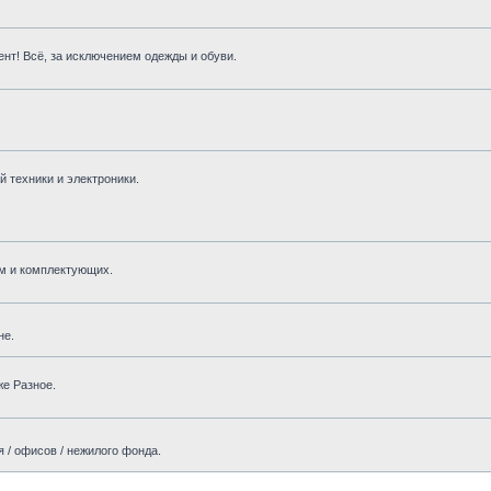
нт! Всё, за исключением одежды и обуви.
 техники и электроники.
м и комплектующих.
не.
же Разное.
 / офисов / нежилого фонда.