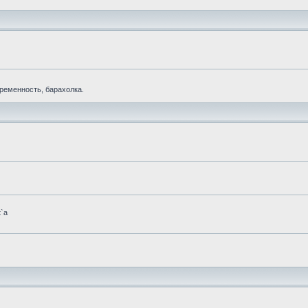
еременность, барахолка.
t`а