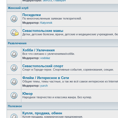
Модераторы:
SevGS
,
Главврач
Нет
непрочитанных
сообщений
Женский клуб
Посиделки
По многочисленным заявкам телезрителей.
Модератор:
Katyonok
Нет
непрочитанных
сообщений
Севастопольские мамы
Детки, детские болезни, врачи, детские и медицинские учреждения, б
Нет
непрочитанных
Развлечения
сообщений
Хобби / Увлечения
Все что связано с увлечениями/хобби.
Модератор:
vodolaz
Нет
непрочитанных
сообщений
Севастопольский спорт
Спорт в Городе-герое. Спортивные события, соревнования, секции.
Нет
непрочитанных
Флейм / Интересное в Cети
сообщений
Общие темы, темы частные, а так же всё самое интересное из Interne
Модератор:
yurch
Нет
непрочитанных
сообщений
Юмор
Народное творчество и классика жанра. Без купюр.
Нет
непрочитанных
Полезное
сообщений
Купля, продажа, обмен
Купля-продажа, коммерческие предложения.