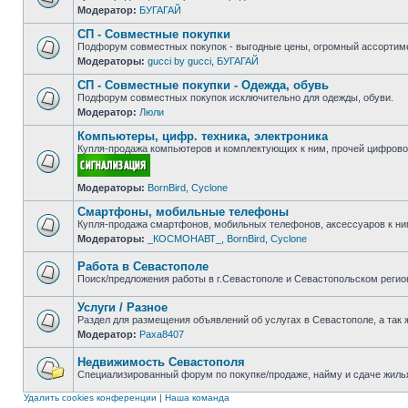
Модератор:
БУГАГАЙ
Нет
непрочитанных
СП - Совместные покупки
сообщений
Подфорум совместных покупок - выгодные цены, огромный ассортиме
Модераторы:
gucci by gucci
,
БУГАГАЙ
Нет
непрочитанных
СП - Совместные покупки - Одежда, обувь
сообщений
Подфорум совместных покупок исключительно для одежды, обуви.
Модератор:
Люли
Нет
непрочитанных
Компьютеры, цифр. техника, электроника
сообщений
Купля-продажа компьютеров и комплектующих к ним, прочей цифровой
Нет
Модераторы:
BornBird
,
Cyclone
непрочитанных
сообщений
Смартфоны, мобильные телефоны
Купля-продажа смартфонов, мобильных телефонов, аксессуаров к ни
Модераторы:
_КОСМОНАВТ_
,
BornBird
,
Cyclone
Нет
непрочитанных
сообщений
Работа в Севастополе
Поиск/предложения работы в г.Севастополе и Севастопольском регио
Нет
непрочитанных
Услуги / Разное
сообщений
Раздел для размещения объявлений об услугах в Севастополе, а так 
Модератор:
Paxa8407
Нет
непрочитанных
сообщений
Недвижимость Севастополя
Специализированный форум по покупке/продаже, найму и сдаче жилья
Нет
непрочитанных
Удалить cookies конференции
|
Наша команда
сообщений