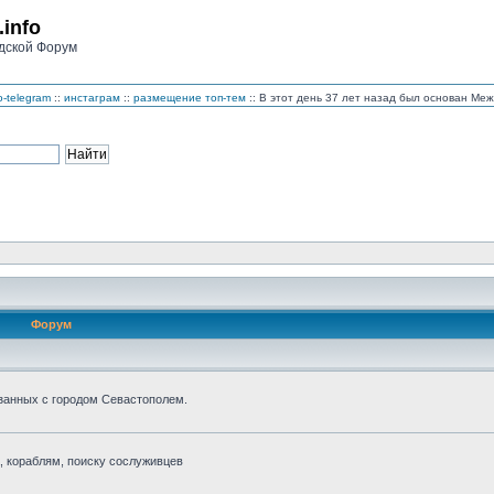
.info
дской Форум
-telegram
::
инстаграм
::
размещение топ-тем
:: В этот день 37 лет назад был основан М
Форум
занных с городом Севастополем.
 кораблям, поиску сослуживцев