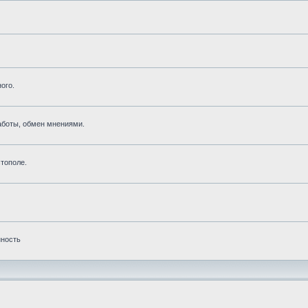
ого.
аботы, обмен мнениями.
тополе.
нность