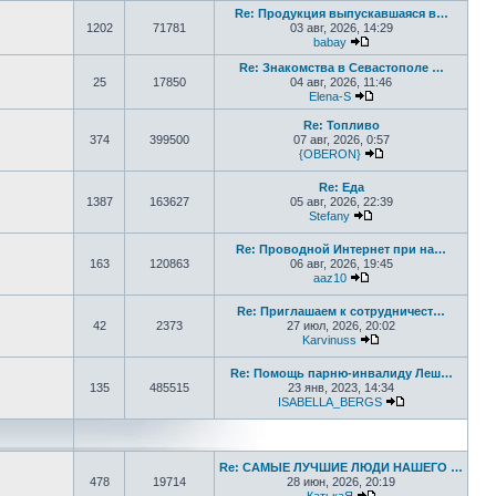
Re: Продукция выпускавшаяся в…
1202
71781
03 авг, 2026, 14:29
babay
Перейти к последнем
Re: Знакомства в Севастополе …
25
17850
04 авг, 2026, 11:46
Elena-S
Перейти к последне
Re: Топливо
374
399500
07 авг, 2026, 0:57
{OBERON}
Перейти к последн
Re: Еда
1387
163627
05 авг, 2026, 22:39
Stefany
Перейти к последне
Re: Проводной Интернет при на…
163
120863
06 авг, 2026, 19:45
aaz10
Перейти к последнем
Re: Приглашаем к сотрудничест…
42
2373
27 июл, 2026, 20:02
Karvinuss
Перейти к последн
Re: Помощь парню-инвалиду Леш…
135
485515
23 янв, 2023, 14:34
ISABELLA_BERGS
Перейти к пос
Re: САМЫЕ ЛУЧШИЕ ЛЮДИ НАШЕГО …
478
19714
28 июн, 2026, 20:19