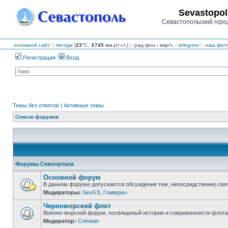
Sevastopol
Севастопольский горо
основной сайт
::
погода
(
23
°C,
⇓745
мм.рт.ст.) :: рад.фон
-
мкр/ч
::
telegram
::
наш фото
Регистрация
Вход
Темы без ответов
|
Активные темы
Список форумов
Форумы Севпортала
Основной форум
В данном форуме допускается обсуждение тем, непосредственно свя
Модераторы:
SevGS
,
Главврач
Нет
непрочитанных
Черноморский флот
сообщений
Военно-морской форум, посвященый истории и современности флота,
Модератор:
Crimean
Нет