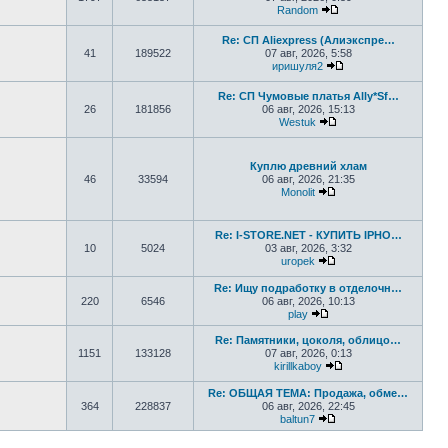
Random
Перейти к последне
Re: СП Aliexpress (Алиэкспре…
41
189522
07 авг, 2026, 5:58
иришуля2
Перейти к последн
Re: СП Чумовые платья Ally*Sf…
26
181856
06 авг, 2026, 15:13
Westuk
Перейти к последне
Куплю древний хлам
46
33594
06 авг, 2026, 21:35
Monolit
Перейти к последне
Re: I-STORE.NET - КУПИТЬ IPHO…
10
5024
03 авг, 2026, 3:32
uropek
Перейти к последне
Re: Ищу подработку в отделочн…
220
6546
06 авг, 2026, 10:13
play
Перейти к последнему
Re: Памятники, цоколя, облицо…
1151
133128
07 авг, 2026, 0:13
kirillkaboy
Перейти к последн
Re: ОБЩАЯ ТЕМА: Продажа, обме…
364
228837
06 авг, 2026, 22:45
baltun7
Перейти к последне