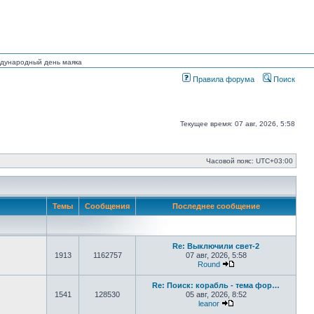
еждународный день маяка
Правила форума
Поиск
Текущее время: 07 авг, 2026, 5:58
Часовой пояс:
UTC+03:00
Темы
Сообщения
Последнее сообщение
Re: Выключили свет-2
1913
1162757
07 авг, 2026, 5:58
Round
Перейти к последнем
Re: Поиск: корабль - тема фор…
1541
128530
05 авг, 2026, 8:52
leanor
Перейти к последнем