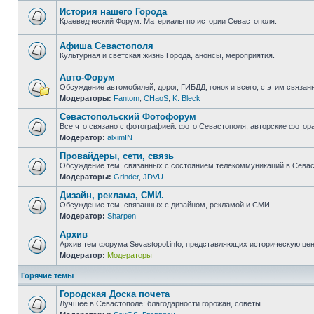
непрочитанных
сообщений
История нашего Города
Краеведческий Форум. Материалы по истории Севастополя.
Нет
непрочитанных
сообщений
Афиша Севастополя
Культурная и светская жизнь Города, анонсы, мероприятия.
Нет
непрочитанных
Авто-Форум
сообщений
Обсуждение автомобилей, дорог, ГИБДД, гонок и всего, с этим связанн
Модераторы:
Fantom
,
CHaoS
,
K. Bleck
Нет
непрочитанных
Севастопольский Фотофорум
сообщений
Все что связано с фотографией: фото Севастополя, авторские фотор
Модератор:
alximIN
Нет
непрочитанных
Провайдеры, сети, связь
сообщений
Обсуждение тем, связанных с состоянием телекоммуникаций в Севас
Модераторы:
Grinder
,
JDVU
Нет
непрочитанных
Дизайн, реклама, СМИ.
сообщений
Обсуждение тем, связанных с дизайном, рекламой и СМИ.
Модератор:
Sharpen
Нет
непрочитанных
Архив
сообщений
Архив тем форума Sevastopol.info, представляющих историческую це
Модератор:
Модераторы
Нет
непрочитанных
сообщений
Горячие темы
Городская Доска почета
Лучшее в Севастополе: благодарности горожан, советы.