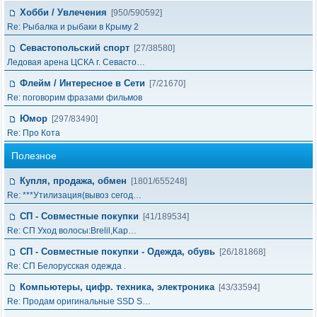
Хобби / Увлечения
[950/590592]
Re: Рыбалка и рыбаки в Крыму 2
Севастопольский спорт
[27/38580]
Ледовая арена ЦСКА г. Севасто…
Флейм / Интересное в Cети
[7/21670]
Re: поговорим фразами фильмов
Юмор
[297/83490]
Re: Про Кота
Полезное
Купля, продажа, обмен
[1801/655248]
Re: ***Утилизация(вывоз сегод…
СП - Совместные покупки
[41/189534]
Re: СП Уход волосы:Brelil,Kap…
СП - Совместные покупки - Одежда, обувь
[26/181868]
Re: СП Белорусская одежда .
Компьютеры, цифр. техника, электроника
[43/33594]
Re: Продам оригинальные SSD S…