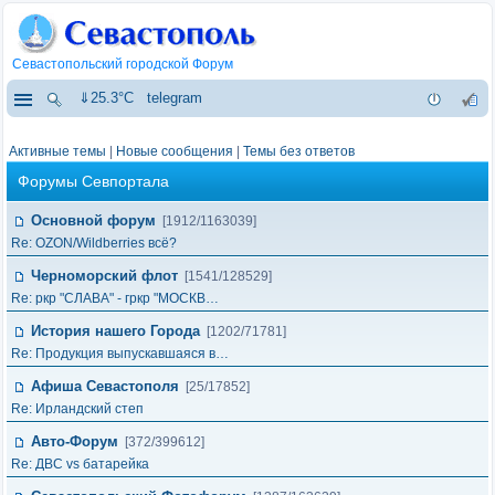
Севастопольский городской Форум
⇓25.3°C
telegram
Активные темы
|
Новые сообщения
|
Темы без ответов
Форумы Севпортала
Основной форум
[1912/1163039]
Re: OZON/Wildberries всё?
Черноморский флот
[1541/128529]
Re: ркр "СЛАВА" - гркр "МОСКВ…
История нашего Города
[1202/71781]
Re: Продукция выпускавшаяся в…
Афиша Севастополя
[25/17852]
Re: Ирландский степ
Авто-Форум
[372/399612]
Re: ДВС vs батарейка