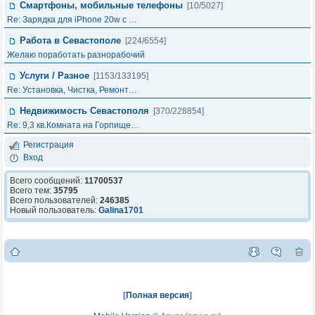
Смартфоны, мобильные телефоны
[10/5027]
Re: Зарядка для iPhone 20w с …
Работа в Севастополе
[224/6554]
Желаю поработать разнорабочий
Услуги / Разное
[1153/133195]
Re: Установка, Чистка, Ремонт…
Недвижимость Севастополя
[370/228854]
Re: 9,3 кв.Комната на Горпище…
Регистрация
Вход
Всего сообщений:
11700537
Всего тем:
35795
Всего пользователей:
246385
Новый пользователь:
Galina1701
[
Полная версия
]