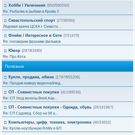
Хобби / Увлечения
[950/590592]
Re: Рыбалка и рыбаки в Крыму 2
Севастопольский спорт
[27/38580]
Ледовая арена ЦСКА г. Севасто…
Флейм / Интересное в Cети
[7/21670]
Re: поговорим фразами фильмов
Юмор
[297/83490]
Re: Про Кота
Полезное
Купля, продажа, обмен
[1797/655206]
Re: Продам камеру видеонаблюд…
СП - Совместные покупки
[41/189530]
Re: СП Уход волосы:Brelil,Kap…
СП - Совместные покупки - Одежда, обувь
[26/181867]
Re: СП Садовод. Сбор на 08 а…
Компьютеры, цифр. техника, электроника
[46/33602]
Re: Куплю ноутбучную RAMу и БП