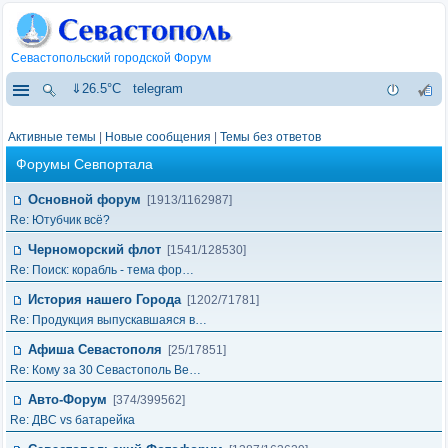
Севастопольский городской Форум
⇓26.5°C
telegram
Активные темы
|
Новые сообщения
|
Темы без ответов
Форумы Севпортала
Основной форум
[1913/1162987]
Re: Ютубчик всё?
Черноморский флот
[1541/128530]
Re: Поиск: корабль - тема фор…
История нашего Города
[1202/71781]
Re: Продукция выпускавшаяся в…
Афиша Севастополя
[25/17851]
Re: Кому за 30 Севастополь Ве…
Авто-Форум
[374/399562]
Re: ДВС vs батарейка