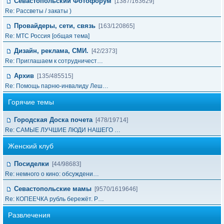
Севастопольский Фотофорум
[1387/163629]
Re: Рассветы / закаты )
Провайдеры, сети, связь
[163/120865]
Re: МТС Россия [общая тема]
Дизайн, реклама, СМИ.
[42/2373]
Re: Приглашаем к сотрудничест…
Архив
[135/485515]
Re: Помощь парню-инвалиду Леш…
Горячие темы
Городская Доска почета
[478/19714]
Re: САМЫЕ ЛУЧШИЕ ЛЮДИ НАШЕГО …
Женский клуб
Посиделки
[44/98683]
Re: немного о кино: обсуждени…
Севастопольские мамы
[9570/1619646]
Re: КОПЕЕЧКА рубль бережёт. Р…
Развлечения