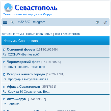
Севастопольский городской Форум
⇑32.8°C
telegram
Активные темы
|
Новые сообщения
|
Темы без ответов
Форумы Севпортала
Основной форум
[1913/1162949]
Re: OZON/Wildberries всё?
Черноморский флот
[1541/128530]
Re: Поиск: корабль - тема фор…
История нашего Города
[1202/71781]
Re: Продукция выпускавшаяся в…
Афиша Севастополя
[25/17851]
Re: Кому за 30 Севастополь Ве…
Авто-Форум
[374/399537]
Re: Топливо