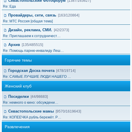
Севастопольский Фотофорум
[1387/163627]
Re: Еда
Провайдеры, сети, связь
[163/120864]
Re: МТС Россия [общая тема]
Дизайн, реклама, СМИ.
[42/2373]
Re: Приглашаем к сотрудничест…
Архив
[135/485515]
Re: Помощь парню-инвалиду Леш…
Горячие темы
Городская Доска почета
[478/19714]
Re: САМЫЕ ЛУЧШИЕ ЛЮДИ НАШЕГО …
Женский клуб
Посиделки
[44/98683]
Re: немного о кино: обсуждени…
Севастопольские мамы
[9570/1619643]
Re: КОПЕЕЧКА рубль бережёт. Р…
Развлечения