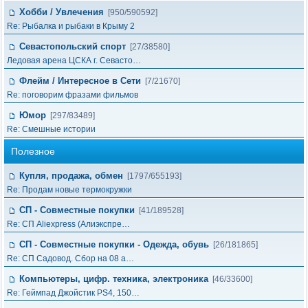
Хобби / Увлечения
[950/590592]
Re: Рыбалка и рыбаки в Крыму 2
Севастопольский спорт
[27/38580]
Ледовая арена ЦСКА г. Севасто…
Флейм / Интересное в Cети
[7/21670]
Re: поговорим фразами фильмов
Юмор
[297/83489]
Re: Смешные истории
Полезное
Купля, продажа, обмен
[1797/655193]
Re: Продам новые термокружки
СП - Совместные покупки
[41/189528]
Re: СП Aliexpress (Алиэкспре…
СП - Совместные покупки - Одежда, обувь
[26/181865]
Re: СП Садовод. Сбор на 08 а…
Компьютеры, цифр. техника, электроника
[46/33600]
Re: Геймпад Джoйcтик PS4, 150…