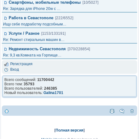
Смартфоны, мобильные телефоны
[10/5027]
Re: Зарядка для iPhone 20w с …
Работа в Севастополе
[222/6552]
Ищу себе подработку подсобным…
Услуги / Разное
[1153/133191]
Re: Ремонт стиральных машин в…
Недвижимость Севастополя
[370/228854]
Re: 9,3 кв.Комната на Горпище…
Регистрация
Вход
Всего сообщений:
11700442
Всего тем:
35793
Всего пользователей:
246385
Новый пользователь:
Galina1701
[
Полная версия
]