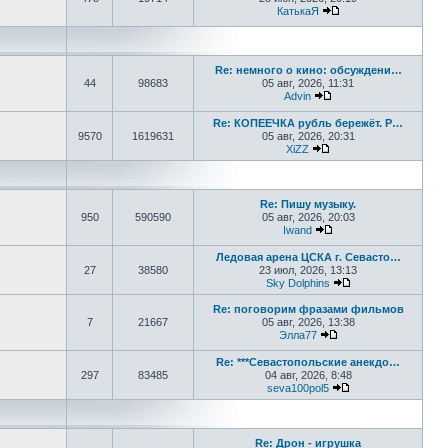
КатькаЯ
Перейти к последне
Re: немного о кино: обсуждени…
44
98683
05 авг, 2026, 11:31
Advin
Перейти к последнем
Re: КОПЕЕЧКА рубль бережёт. Р…
9570
1619631
05 авг, 2026, 20:31
XiZZ
Перейти к последнем
Re: Пишу музыку.
950
590590
05 авг, 2026, 20:03
Iwand
Перейти к последнем
Ледовая арена ЦСКА г. Севасто…
27
38580
23 июл, 2026, 13:13
Sky Dolphins
Перейти к послед
Re: поговорим фразами фильмов
7
21667
05 авг, 2026, 13:38
Элла77
Перейти к последне
Re: ***Севастопольские анекдо…
297
83485
04 авг, 2026, 8:48
seva100pol5
Перейти к послед
Re: Дрон - игрушка