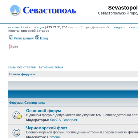
Sevastopol
Севастопольский горо
основной сайт
::
погода
(
⇓25.71
°C,
754
мм.рт.ст.) :: рад.фон
-
мкр/ч
::
telegram
::
наш ф
Константиновской батарее
Регистрация
Вход
Темы без ответов
|
Активные темы
Список форумов
Форумы Севпортала
Основной форум
В данном форуме допускается обсуждение тем, непосредственно свя
Модераторы:
SevGS
,
Главврач
Нет
непрочитанных
Черноморский флот
сообщений
Военно-морской форум, посвященый истории и современности флота,
Модератор:
Crimean