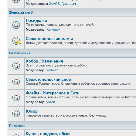
Модераторы:
SevGS
,
Главврач
Нет
непрочитанных
сообщений
Женский клуб
Посиделки
По многочисленным заявкам телезрителей.
Модератор:
Katyonok
Нет
непрочитанных
сообщений
Севастопольские мамы
Детки, детские болезни, врачи, детские и медицинские учреждения, б
Нет
непрочитанных
Развлечения
сообщений
Хобби / Увлечения
Все что связано с увлечениями/хобби.
Модератор:
vodolaz
Нет
непрочитанных
сообщений
Севастопольский спорт
Спорт в Городе-герое. Спортивные события, соревнования, секции.
Нет
непрочитанных
Флейм / Интересное в Cети
сообщений
Общие темы, темы частные, а так же всё самое интересное из Interne
Модератор:
yurch
Нет
непрочитанных
сообщений
Юмор
Народное творчество и классика жанра. Без купюр.
Нет
непрочитанных
Полезное
сообщений
Купля, продажа, обмен