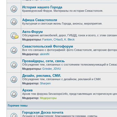
Нет
непрочитанных
сообщений
История нашего Города
Краеведческий Форум. Материалы по истории Севастополя.
Нет
непрочитанных
сообщений
Афиша Севастополя
Культурная и светская жизнь Города, анонсы, мероприятия.
Нет
непрочитанных
Авто-Форум
сообщений
Обсуждение автомобилей, дорог, ГИБДД, гонок и всего, с этим связанн
Модераторы:
Fantom
,
CHaoS
,
K. Bleck
Нет
непрочитанных
Севастопольский Фотофорум
сообщений
Все что связано с фотографией: фото Севастополя, авторские фотор
Модератор:
alximIN
Нет
непрочитанных
Провайдеры, сети, связь
сообщений
Обсуждение тем, связанных с состоянием телекоммуникаций в Севас
Модераторы:
Grinder
,
JDVU
Нет
непрочитанных
Дизайн, реклама, СМИ.
сообщений
Обсуждение тем, связанных с дизайном, рекламой и СМИ.
Модератор:
Sharpen
Нет
непрочитанных
Архив
сообщений
Архив тем форума Sevastopol.info, представляющих историческую це
Модератор:
Модераторы
Нет
непрочитанных
сообщений
Горячие темы
Городская Доска почета
Лучшее в Севастополе: благодарности горожан, советы.