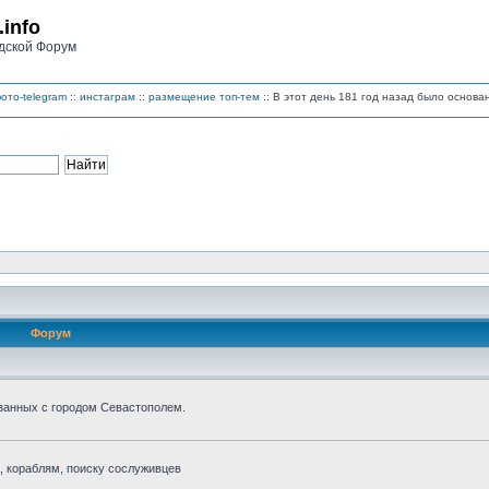
.info
дской Форум
ото-telegram
::
инстаграм
::
размещение топ-тем
:: В этот день 181 год назад было основ
Форум
занных с городом Севастополем.
 кораблям, поиску сослуживцев