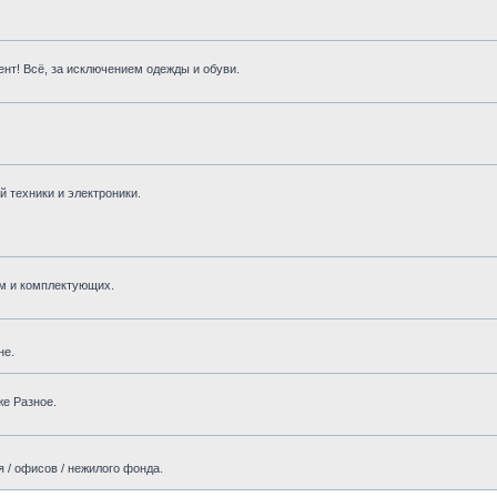
нт! Всё, за исключением одежды и обуви.
 техники и электроники.
м и комплектующих.
не.
же Разное.
 / офисов / нежилого фонда.