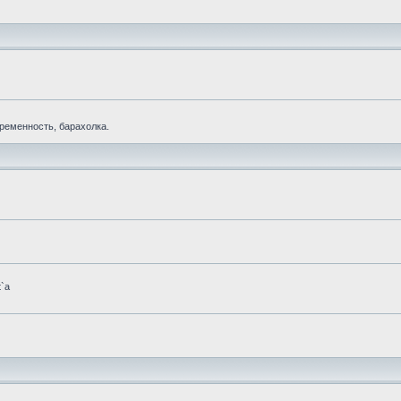
еременность, барахолка.
t`а