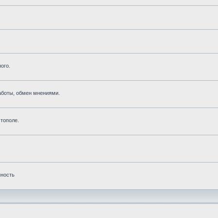
ого.
аботы, обмен мнениями.
тополе.
нность