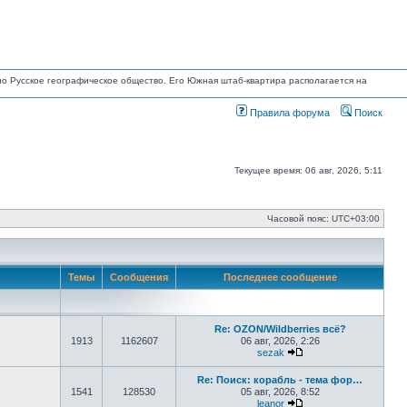
ано Русское географическое общество. Его Южная штаб-квартира располагается на
Правила форума
Поиск
Текущее время: 06 авг, 2026, 5:11
Часовой пояс:
UTC+03:00
Темы
Сообщения
Последнее сообщение
Re: OZON/Wildberries всё?
1913
1162607
06 авг, 2026, 2:26
sezak
Перейти к последнем
Re: Поиск: корабль - тема фор…
1541
128530
05 авг, 2026, 8:52
leanor