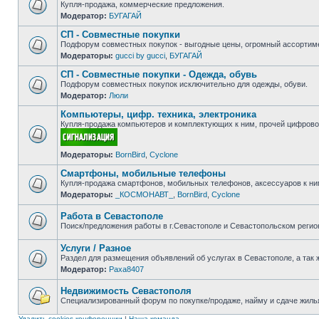
Купля-продажа, коммерческие предложения.
Модератор:
БУГАГАЙ
Нет
непрочитанных
СП - Совместные покупки
сообщений
Подфорум совместных покупок - выгодные цены, огромный ассортиме
Модераторы:
gucci by gucci
,
БУГАГАЙ
Нет
непрочитанных
СП - Совместные покупки - Одежда, обувь
сообщений
Подфорум совместных покупок исключительно для одежды, обуви.
Модератор:
Люли
Нет
непрочитанных
Компьютеры, цифр. техника, электроника
сообщений
Купля-продажа компьютеров и комплектующих к ним, прочей цифровой
Нет
Модераторы:
BornBird
,
Cyclone
непрочитанных
сообщений
Смартфоны, мобильные телефоны
Купля-продажа смартфонов, мобильных телефонов, аксессуаров к ни
Модераторы:
_КОСМОНАВТ_
,
BornBird
,
Cyclone
Нет
непрочитанных
сообщений
Работа в Севастополе
Поиск/предложения работы в г.Севастополе и Севастопольском регио
Нет
непрочитанных
Услуги / Разное
сообщений
Раздел для размещения объявлений об услугах в Севастополе, а так 
Модератор:
Paxa8407
Нет
непрочитанных
сообщений
Недвижимость Севастополя
Специализированный форум по покупке/продаже, найму и сдаче жилья
Нет
непрочитанных
Удалить cookies конференции
|
Наша команда