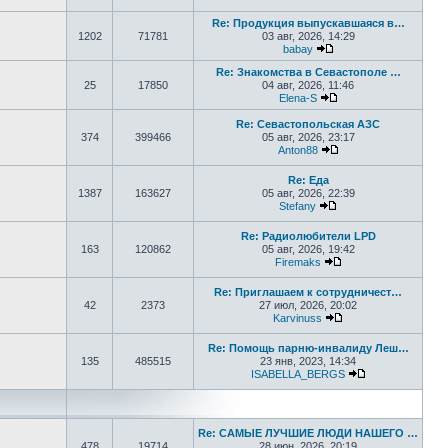
Перейти к последнем
Re: Продукция выпускавшаяся в…
1202
71781
03 авг, 2026, 14:29
babay
Перейти к последнем
Re: Знакомства в Севастополе …
25
17850
04 авг, 2026, 11:46
Elena-S
Перейти к последне
Re: Севастопольская АЗС
374
399466
05 авг, 2026, 23:17
Anton88
Перейти к последне
Re: Еда
1387
163627
05 авг, 2026, 22:39
Stefany
Перейти к последне
Re: Радиолюбители LPD
163
120862
05 авг, 2026, 19:42
Firemaks
Перейти к последн
Re: Приглашаем к сотрудничест…
42
2373
27 июл, 2026, 20:02
Karvinuss
Перейти к последн
Re: Помощь парню-инвалиду Леш…
135
485515
23 янв, 2023, 14:34
ISABELLA_BERGS
Перейти к пос
Re: САМЫЕ ЛУЧШИЕ ЛЮДИ НАШЕГО …
478
19714
28 июн, 2026, 20:19