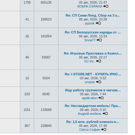
1795
655135
05 авг, 2026, 21:47
КОБРА ОХРАНА
Перейти к посл
Re: СП Сима-Ленд. Сбор на 3 а…
41
189523
05 авг, 2026, 23:28
pypsik
Перейти к последнем
Re: СП Белорусские наряды от …
26
181854
05 авг, 2026, 13:33
Элла77
Перейти к последне
Re: Игровые Приставки и Компл…
45
33587
05 авг, 2026, 22:27
DJ Inc.
Перейти к последне
Re: I-STORE.NET - КУПИТЬ IPHO…
10
5024
03 авг, 2026, 3:32
uropek
Перейти к последне
Ищу работу грузчиком в магази…
220
6545
05 авг, 2026, 7:44
application
Перейти к последн
Re: Нестандартная мебель! Пра…
1151
133069
06 авг, 2026, 0:15
Андрей-мебель
Перейти к после
Re: 1,5 млн. рублей комната н…
367
228840
05 авг, 2026, 17:45
Света София
Перейти к послед